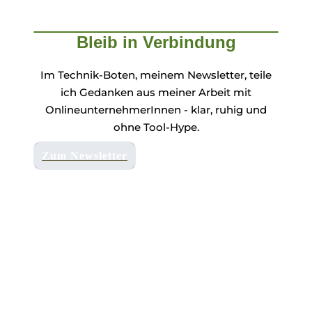
Bleib in Verbindung
Im Technik-Boten, meinem Newsletter, teile
ich Gedanken aus meiner Arbeit mit
OnlineunternehmerInnen - klar, ruhig und
ohne Tool-Hype.
Zum Newsletter
Tools, die ich selbst auf dieser Webseite
nutze und empfehle:
W
EBHOSTING
All-Inkl
*