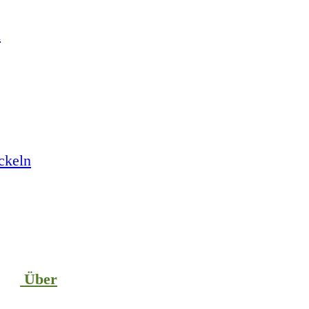
n
ckeln
Über