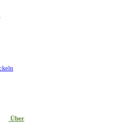
n
ckeln
Über