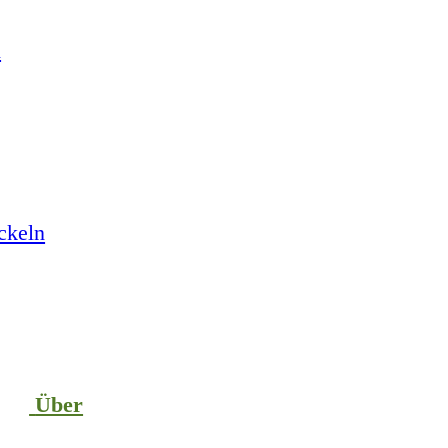
n
ckeln
Über