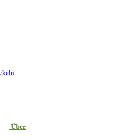
n
ckeln
Über