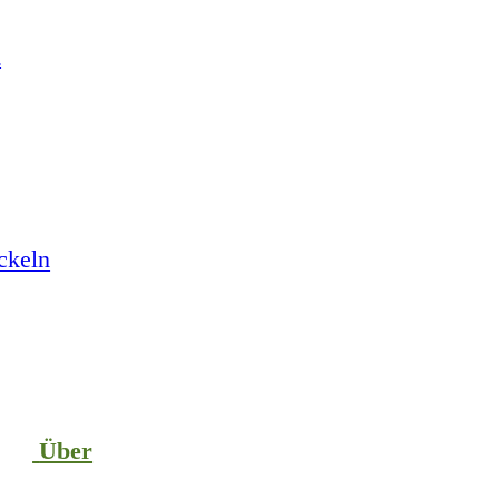
n
ckeln
Über