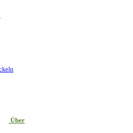
n
ckeln
Über