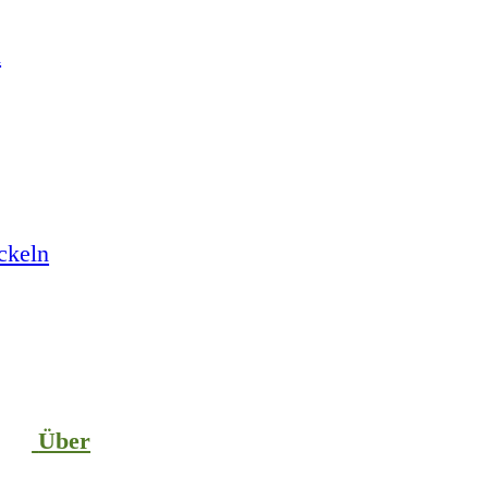
n
ckeln
Über